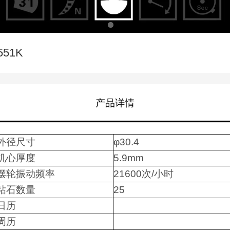
551K
产品详情
外径尺寸
φ
30.4
机心厚度
5
.9
mm
摆轮振动频率
2
1600
次/小时
钻石数量
25
日历
周历